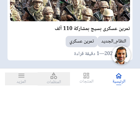
تمرین عسکری بسیج بمشارکة 110 ألف
شخص
النظام_الجديد
تمرين عسكري
2025-01-12
—
1 دقيقة قراءة
الرئيسية
المنتجات
المزيد
المنظمات