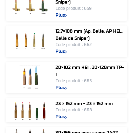
Sniper)
Code produit : 659
Plus
12,7×108 mm (Ap, Balle, AP HEL,
Balle de Sniper)
Code produit : 662
Plus
20×102 mm HEI , 20×128mm TP-
T
Code produit : 665
Plus
23 × 152 mm - 23 × 152 mm
Code produit : 668
Plus
30×165 mm pour canon 2A42