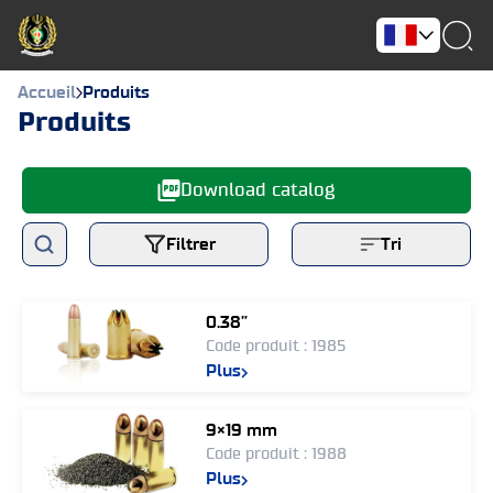
Accueil
Produits
Produits
Download catalog
Filtrer
Tri
0.38”
Code produit : 1985
Plus
9×19 mm
Code produit : 1988
Plus