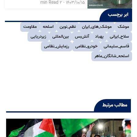
min Read
2
-
1403/10/15
ابر برچسب
موشک
موشک_های_ایران
نظم_نوین
اسلحه
مقاومت
سلاح_ایرانی
پهباد
آتش‌بس
بین‌المللی
زیر‌دریایی
قاسم_سلیمانی
خودرو_نظامی
رزمایش_نظامی
اسلحه_شاتگان_ماهر
مطالب مرتبط