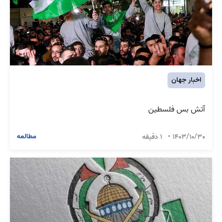
اخبار جهان
آتش بس فلسطین
مطالعه
1403/10/30
•
1 دقیقه