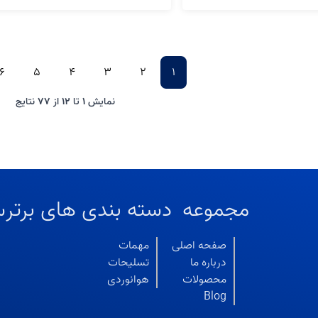
6
5
4
3
2
1
نمایش
1
تا
12
از
77
نتایج
مجموعه
دسته بندی های برتر
س
صفحه اصلی
مهمات
درباره ما
تسلیحات
محصولات
هوانوردی
Blog