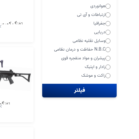
هوانوردی
ارتباطات و آی تی
جغرافیا
تفنگ کمری (کاوه 7، 9 و ر
ک
دریایی
وسایل نقلیه نظامی
N.B.C حفاظت و درمان نظامی
پیشران و مواد منفجره قوی
رادار و اپتیک
راکت و موشک
فیلتر
تفنگچه
کد