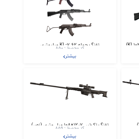
تفنگ حمله KL-7.62 میلیمتری
کد محصول: 850
بیشتر
تفنگ تک‌تیر .12٫7×108 میلی‌متری (نصر)
کد محصول: 859
بیشتر